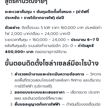
สูตรคำนวณง่ายๆ
ระยะเวลาคืนทุน = ต้นทุนติดตั้งทั้งหมด ÷ (ค่าไฟที่
ประหยัด + รายได้จากขายไฟ) ต่อปี
ตัวอย่าง
: ติดตั้งระบบ 5 kW ราคา 160,000 บาท ประหยัดค่า
ไฟ 2,000 บาท/เดือน = 24,000 บาท/ปี
ระยะเวลาคืนทุน = 160,000 ÷ 24,000 =
ประมาณ 6–7 ปี
หลังคืนทุนแล้ว ระบบยังทำงานต่ออีก 20+ ปี =
กำไรสุทธิ
400,000+ บาท
ตลอดอายุการใช้งาน
ขั้นตอนติดตั้งโซล่าเซลล์มีอะไรบ้าง
สำรวจหน้างานและประเมินความต้องการ
— วิศวกร
ลงพื้นที่ตรวจสอบโครงสร้างหลังคา ทิศทาง และปริมาณ
การใช้ไฟฟ้า (บริการฟรี)
ออกแบบระบบและเสนอราคา
— เลือกขนาด ประเภท
แผง และอินเวอร์เตอร์ที่เหมาะสม
ยื่นขออนุญาตกับการไฟฟ้า
— ดำเนินเรื่องขอเชื่อมต่อ