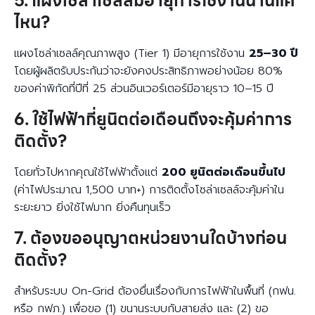
5. แผงโซล่าเซลล์มีอายุการใช้งานนานแค่
ไหน?
แผงโซล่าเซลล์คุณภาพสูง (Tier 1) มีอายุการใช้งาน
25–30 ปี
โดยผู้ผลิตรับประกันว่าจะยังคงประสิทธิภาพอย่างน้อย 80%
ของค่าพิกัดที่ปีที่ 25 ส่วนอินเวอร์เตอร์มีอายุราว 10–15 ปี
6. ใช้ไฟฟ้ากี่ยูนิตต่อเดือนถึงจะคุ้มค่าการ
ติดตั้ง?
โดยทั่วไปหากคุณใช้ไฟฟ้าตั้งแต่
200 ยูนิตต่อเดือนขึ้นไป
(ค่าไฟประมาณ 1,500 บาท+) การติดตั้งโซล่าเซลล์จะคุ้มค่าใน
ระยะยาว ยิ่งใช้ไฟมาก ยิ่งคืนทุนเร็ว
7. ต้องขออนุญาตหน่วยงานใดบ้างก่อน
ติดตั้ง?
สำหรับระบบ On-Grid ต้องยื่นเรื่องกับการไฟฟ้าในพื้นที่ (กฟน.
หรือ กฟภ.) เพื่อขอ (1) ขนานระบบกับสายส่ง และ (2) ขอ