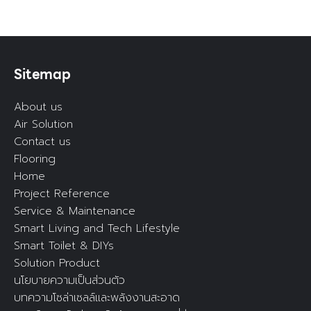
Sitemap
About us
Air Solution
Contact us
Flooring
Home
Project Reference
Service & Maintenance
Smart Living and Tech Lifestyle
Smart Toilet & DIYs
Solution Product
นโยบายความเป็นส่วนตัว
บทความโซล่าเซลล์และพลังงานสะอาด