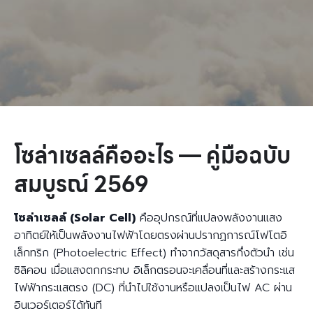
โซล่าเซลล์คืออะไร — คู่มือฉบับ
สมบูรณ์ 2569
โซล่าเซลล์ (Solar Cell)
คืออุปกรณ์ที่แปลงพลังงานแสง
อาทิตย์ให้เป็นพลังงานไฟฟ้าโดยตรงผ่านปรากฏการณ์โฟโตอิ
เล็กทริก (Photoelectric Effect) ทำจากวัสดุสารกึ่งตัวนำ เช่น
ซิลิคอน เมื่อแสงตกกระทบ อิเล็กตรอนจะเคลื่อนที่และสร้างกระแส
ไฟฟ้ากระแสตรง (DC) ที่นำไปใช้งานหรือแปลงเป็นไฟ AC ผ่าน
อินเวอร์เตอร์ได้ทันที