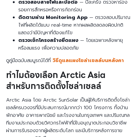
ตรวจสอบสายไฟและข้อต่อ
— ปีละครั้ง ตรวจหาร่อง
รอยการสึกหรอหรือการกัดกร่อน
ติดตามผ่าน Monitoring App
— ตรวจสอบปริมาณ
ไฟที่ผลิตได้แบบ real-time หากผลผลิตลดลงผิดปกติ
แสดงว่ามีปัญหาที่ต้องแก้ไข
ตรวจเช็กโครงสร้างยึดแผง
— โดยเฉพาะหลังพายุ
หรือลมแรง เพื่อความปลอดภัย
ดูคู่มือฉบับสมบูรณ์ได้ที่
วิธีดูแลแผงโซล่าเซลล์บนหลังคา
ทำไมต้องเลือก Arctic Asia
สำหรับการติดตั้งโซล่าเซลล์
Arctic Asia โดย Arctic SunSolar เป็นผู้ให้บริการติดตั้งโซล่า
เซลล์ครบวงจรที่มีประสบการณ์มากกว่า 100 โครงการ ทั้งบ้าน
พักอาศัย อาคารพาณิชย์ และโรงงานในกรุงเทพฯ และปริมณฑล
ทีมงานประกอบด้วยวิศวกรไฟฟ้าที่มีใบอนุญาตประกอบวิชาชีพ
ผ่านการรับรองจากผู้ผลิตระดับโลก และมีบริการหลังการขาย