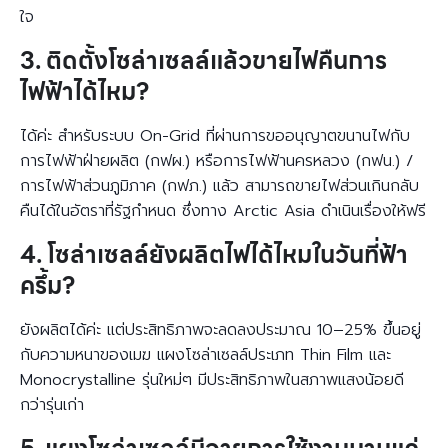
ใจ
3. ติดตั้งโซล่าเซลล์แล้วขายไฟคืนการ
ไฟฟ้าได้ไหม?
ได้ค่ะ สำหรับระบบ On-Grid ที่ผ่านการขออนุญาตขนานไฟกับ
การไฟฟ้าฝ่ายผลิต (กฟผ.) หรือการไฟฟ้านครหลวง (กฟน.) /
การไฟฟ้าส่วนภูมิภาค (กฟภ.) แล้ว สามารถขายไฟส่วนเกินกลับ
คืนได้ในอัตราที่รัฐกำหนด ซึ่งทาง Arctic Asia ดำเนินเรื่องให้ฟรี
4. โซล่าเซลล์ยังผลิตไฟได้ไหมในวันที่ฟ้า
ครึ้ม?
ยังผลิตได้ค่ะ แต่ประสิทธิภาพจะลดลงประมาณ 10–25% ขึ้นอยู่
กับความหนาของเมฆ แผงโซล่าเซลล์ประเภท Thin Film และ
Monocrystalline รุ่นใหม่ๆ มีประสิทธิภาพในสภาพแสงน้อยดี
กว่ารุ่นเก่า