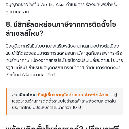
อนุญาตขายไฟคืน Arctic Asia ดำเนินการเรื่องนี้ให้ฟรีสำหรับ
ลูกค้าทุกราย
8. มีสิทธิ์ลดหย่อนภาษีจากการติดตั้งโซ
ล่าเซลล์ไหม?
ปัจจุบันภาครัฐมีนโยบายส่งเสริมพลังงานทดแทนอย่างต่อเนื่อง
แนะนำให้ตรวจสอบมาตรการลดหย่อนภาษีล่าสุดกับสรรพากรหรือ
ที่ปรึกษาภาษี เนื่องจากสิทธิประโยชน์อาจปรับเปลี่ยนตามนโยบาย
รัฐในแต่ละปี สำหรับนิติบุคคลสามารถนำค่าใช้จ่ายในการติดตั้งมา
หักเป็นค่าใช้จ่ายทางภาษีได้
✍️
เขียนโดย:
ทีมผู้เชี่ยวชาญโซล่าเซลล์ Arctic Asia
— ผู้
เชี่ยวชาญด้านการติดตั้งระบบโซล่าเซลล์และพลังงานสะอาดใน
ประเทศไทย มีประสบการณ์มากกว่า 10 ปี