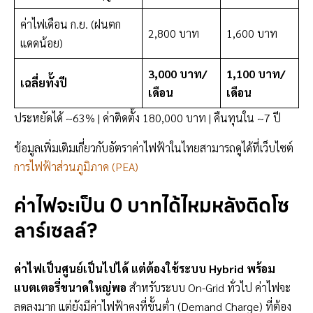
ค่าไฟเดือน ก.ย. (ฝนตก
2,800 บาท
1,600 บาท
แดดน้อย)
3,000 บาท/
1,100 บาท/
เฉลี่ยทั้งปี
เดือน
เดือน
ประหยัดได้ ~63% | ค่าติดตั้ง 180,000 บาท | คืนทุนใน ~7 ปี
ข้อมูลเพิ่มเติมเกี่ยวกับอัตราค่าไฟฟ้าในไทยสามารถดูได้ที่เว็บไซต์
การไฟฟ้าส่วนภูมิภาค (PEA)
ค่าไฟจะเป็น 0 บาทได้ไหมหลังติดโซ
ลาร์เซลล์?
ค่าไฟเป็นศูนย์เป็นไปได้ แต่ต้องใช้ระบบ Hybrid พร้อม
แบตเตอรี่ขนาดใหญ่พอ
สำหรับระบบ On-Grid ทั่วไป ค่าไฟจะ
ลดลงมาก แต่ยังมีค่าไฟฟ้าคงที่ขั้นต่ำ (Demand Charge) ที่ต้อง