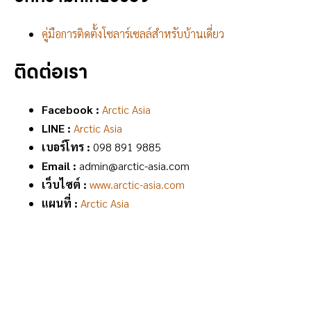
คู่มือการติดตั้งโซลาร์เซลล์สำหรับบ้านเดี่ยว
ติดต่อเรา
Facebook :
Arctic Asia
LINE :
Arctic Asia
เบอร์โทร :
098 891 9885
Email :
admin@arctic-asia.com
เว็บไซต์ :
www.arctic-asia.com
แผนที่ :
Arctic Asia