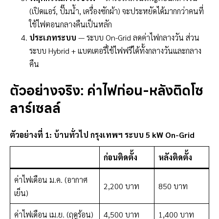
(เปิดแอร์, ปั๊มน้ำ, เครื่องซักผ้า) จะประหยัดได้มากกว่าคนที่
ใช้ไฟตอนกลางคืนเป็นหลัก
ประเภทระบบ
— ระบบ On-Grid ลดค่าไฟกลางวัน ส่วน
ระบบ Hybrid + แบตเตอรี่ใช้ไฟฟรีได้ทั้งกลางวันและกลาง
คืน
ตัวอย่างจริง: ค่าไฟก่อน-หลังติดโซ
ลาร์เซลล์
ตัวอย่างที่ 1: บ้านทั่วไป กรุงเทพฯ ระบบ 5 kW On-Grid
ก่อนติดตั้ง
หลังติดตั้ง
ค่าไฟเดือน ม.ค. (อากาศ
2,200 บาท
850 บาท
เย็น)
ค่าไฟเดือน เม.ย. (ฤดูร้อน)
4,500 บาท
1,400 บาท