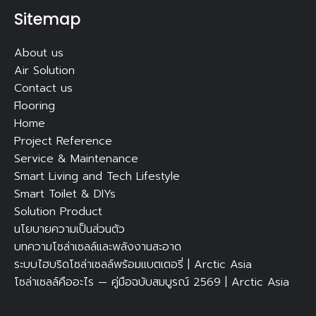
Sitemap
About us
Air Solution
Contact us
Flooring
Home
Project Reference
Service & Maintenance
Smart Living and Tech Lifestyle
Smart Toilet & DIYs
Solution Product
นโยบายความเป็นส่วนตัว
บทความโซล่าเซลล์และพลังงานสะอาด
ระบบไฮบริดโซล่าเซลล์พร้อมแบตเตอรี่ | Arctic Asia
โซล่าเซลล์คืออะไร — คู่มือฉบับสมบูรณ์ 2569 | Arctic Asia