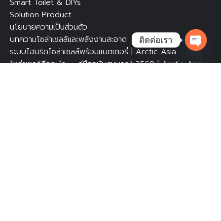
Smart Toilet & DIYs
Solution Product
นโยบายความเป็นส่วนตัว
บทความโซล่าเซลล์และพลังงานสะอาด
ติดต่อเรา
ระบบไฮบริดโซล่าเซลล์พร้อมแบตเตอรี่ | Arctic Asia
Open ch
โซล่าเซลล์คืออะไร — คู่มือฉบับสมบูรณ์ 2569 | Arctic Asia
Call Us
0988919885
Line Official Account
Facebook Messenger
Nocnoc Online
admin@arctic-asia.com
311 ถ.บรมราชชนนี แขวงฉิมพลี เขตตลิ่งชัน กรุงเทพฯ
10170