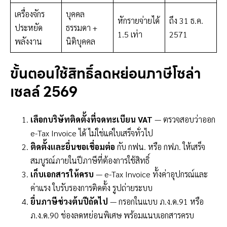
เครื่องจักร
บุคคล
หักรายจ่ายได้
ถึง 31 ธ.ค.
ประหยัด
ธรรมดา +
1.5 เท่า
2571
พลังงาน
นิติบุคคล
ขั้นตอนใช้สิทธิ์ลดหย่อนภาษีโซล่า
เซลล์ 2569
เลือกบริษัทติดตั้งที่จดทะเบียน VAT
— ตรวจสอบว่าออก
e-Tax Invoice ได้ ไม่ใช่แค่ใบเสร็จทั่วไป
ติดตั้งและยื่นขอเชื่อมต่อ
กับ กฟน. หรือ กฟภ. ให้เสร็จ
สมบูรณ์ภายในปีภาษีที่ต้องการใช้สิทธิ์
เก็บเอกสารให้ครบ
— e-Tax Invoice ทั้งค่าอุปกรณ์และ
ค่าแรง ใบรับรองการติดตั้ง รูปถ่ายระบบ
ยื่นภาษีช่วงต้นปีถัดไป
— กรอกในแบบ ภ.ง.ด.91 หรือ
ภ.ง.ด.90 ช่องลดหย่อนพิเศษ พร้อมแนบเอกสารครบ